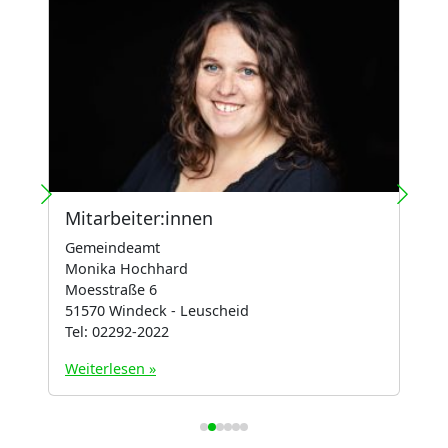
Mitarbeiter:innen
P
Gemeindeamt
U
Monika Hochhard
Moesstraße 6
51570 Windeck - Leuscheid
Tel: 02292-2022
Weiterlesen »
W