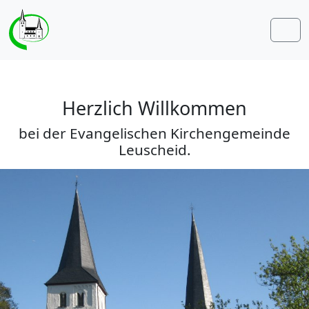
Weiter zum Inhalt
Weiter zum Fuß der Seite
Men
Herzlich Willkommen
bei der Evangelischen Kirchengemeinde
Leuscheid.