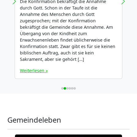
Die Konfirmation bekräftigt die Annahme
B
durch Gott. Schon in der Taufe ist die
E
Annahme des Menschen durch Gott
g
zugesprochen; mit der Konfirmation
e
t
bekräftigt die Gemeinde diese Annahme. Am
g
Übergang von der Kindheit zum
P
Erwachsenenleben findet üblicherweise die
s
Konfirmation statt. Zwar gibt es für sie keinen
a
r
biblischen Auftrag, auch ist sie kein
Sakrament, aber sie gehört […]
Weiterlesen »
W
Gemeindeleben